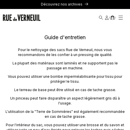
passer au
Découvrez nos archives
contenu
Connexion
Panier
Guide d'entretien
Pour le nettoyage des sacs Rue de Verneuil, nous vous
recommandons de les confier à un pressing de qualité.
La plupart des matériaux sont laminés et ne supportent pas le
passage en machine.
Vous pouvez utiliser une bombe imperméabilisante pour tissu pour
protéger le tissu.
Le terreau de base peut être utilisé en cas de tache grasse.
Un pinceau peut faire disparaître un aspect légèrement gris dû à
l'usage.
L'utilisation de la "Terre de Sommières" est également recommandée
en cas de tache grasse.
Pour l'intérieur du sac, vous pouvez utiliser une brosse et du savon et
utiliser juste un peu d'eau froide pour enlever les taches puis sécher